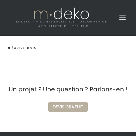
Aller
au
contenu
M·DEKO | MÉLANIE LAVIÉVILLE | DÉCORATRICE
- ARCHITECTE D'INTÉRIEUR
/
AVIS CLIENTS
Un projet ? Une question ? Parlons-en !
DEVIS GRATUIT